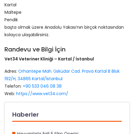
Kartal
Maltepe
Pendik
başta olmak üzere Anadolu Yakası’nın birçok noktasından
kolayca ulaşabilirsiniz.
Randevu ve Bilgi İçin
Vet34 Veteriner Kliniği – Kartal / İstanbul
Adres:
Orhantepe Mah. Üsküdar Cad. Prava Kartal B Blok
192/H, 34865 Kartal/İstanbul
Telefon:
+90 533 046 08 38
Web:
https://www.vet34.com/
Haberler
Hayvanlarla İlgili 5 Film Önerisi