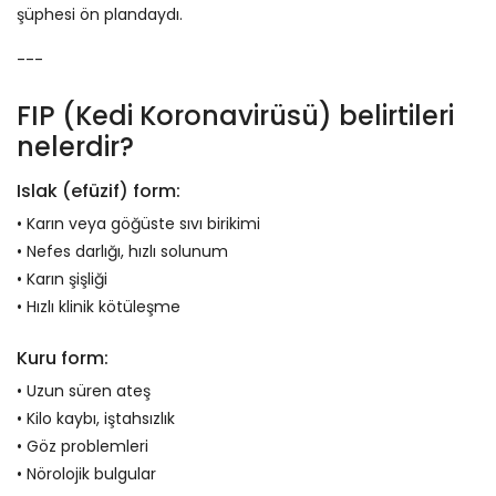
şüphesi ön plandaydı.
---
FIP (Kedi Koronavirüsü) belirtileri
nelerdir?
Islak (efüzif) form:
• Karın veya göğüste sıvı birikimi
• Nefes darlığı, hızlı solunum
• Karın şişliği
• Hızlı klinik kötüleşme
Kuru form:
• Uzun süren ateş
• Kilo kaybı, iştahsızlık
• Göz problemleri
• Nörolojik bulgular