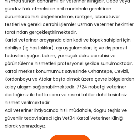
hizmeti sunan donanımlı bir veteriner kliniğidir. Gece veya
gündüz fark etmeksizin acil müdahale gerektiren
durumlarda hızlı değerlendirme, röntgen, laboratuvar
testleri ve gerekli cerrahi işlemler uzman veteriner hekimler
tarafından gerçekleştirilmektedir.
Kartal veteriner arayışında olan kedi ve köpek sahipleri için;
dahiliye (iç hastalıklar), aşı uygulamaları, iç ve dış parazit
tedavileri, yoğun bakım, yumuşak doku cerrahisi ve
görüntüleme hizmetleri profesyonel şekilde sunulmaktadır.
Kartal merkez konumumuz sayesinde Orhantepe, Cevizli,
Kordonboyu ve Atalar başta olmak üzere çevre bölgelerden
kolay ulaşım sağlanabilmektedir. 7/24 nöbetçi veteriner
desteğimiz ile hafta sonu ve resmi tatiller dahil kesintisiz
hizmet verilmektedir.
Acil veteriner ihtiyacında hızlı müdahale, doğru teşhis ve
güvenilir tedavi süreci için Vet34 Kartal Veteriner Kliniği
olarak yanınızdayız.