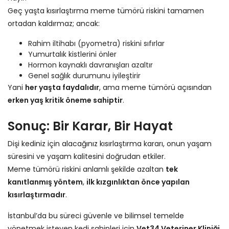
Geç yaşta kısırlaştırma meme tümörü riskini tamamen
ortadan kaldırmaz; ancak:
Rahim iltihabı (pyometra) riskini sıfırlar
Yumurtalık kistlerini önler
Hormon kaynaklı davranışları azaltır
Genel sağlık durumunu iyileştirir
Yani
her yaşta faydalıdır
, ama meme tümörü açısından
erken yaş kritik öneme sahiptir
.
Sonuç: Bir Karar, Bir Hayat
Dişi kediniz için alacağınız kısırlaştırma kararı, onun yaşam
süresini ve yaşam kalitesini doğrudan etkiler.
Meme tümörü riskini anlamlı şekilde azaltan
tek
kanıtlanmış yöntem
,
ilk kızgınlıktan önce yapılan
kısırlaştırmadır
.
İstanbul’da bu süreci güvenle ve bilimsel temelde
yönetmek isteyen kedi sahipleri için
Vet34 Veteriner Kliniği
,