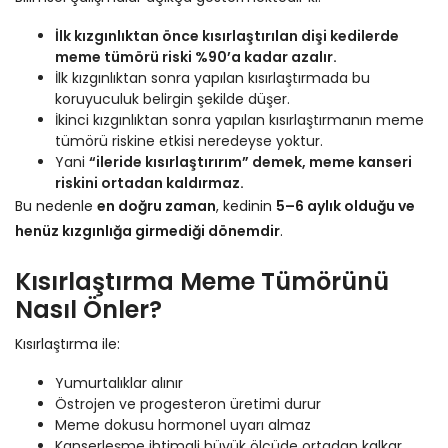
İlk kızgınlıktan önce kısırlaştırılan dişi kedilerde
meme tümörü riski %90’a kadar azalır.
İlk kızgınlıktan sonra yapılan kısırlaştırmada bu
koruyuculuk belirgin şekilde düşer.
İkinci kızgınlıktan sonra yapılan kısırlaştırmanın meme
tümörü riskine etkisi neredeyse yoktur.
Yani
“ileride kısırlaştırırım” demek, meme kanseri
riskini ortadan kaldırmaz.
Bu nedenle
en doğru zaman
, kedinin
5–6 aylık olduğu ve
henüz kızgınlığa girmediği dönemdir
.
Kısırlaştırma Meme Tümörünü
Nasıl Önler?
Kısırlaştırma ile:
Yumurtalıklar alınır
Östrojen ve progesteron üretimi durur
Meme dokusu hormonel uyarı almaz
Kanserleşme ihtimali büyük ölçüde ortadan kalkar