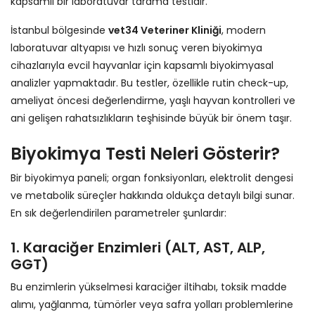
kapsamlı bir laboratuvar tarama testidir.
İstanbul bölgesinde
vet34 Veteriner Kliniği
, modern
laboratuvar altyapısı ve hızlı sonuç veren biyokimya
cihazlarıyla evcil hayvanlar için kapsamlı biyokimyasal
analizler yapmaktadır. Bu testler, özellikle rutin check-up,
ameliyat öncesi değerlendirme, yaşlı hayvan kontrolleri ve
ani gelişen rahatsızlıkların teşhisinde büyük bir önem taşır.
Biyokimya Testi Neleri Gösterir?
Bir biyokimya paneli; organ fonksiyonları, elektrolit dengesi
ve metabolik süreçler hakkında oldukça detaylı bilgi sunar.
En sık değerlendirilen parametreler şunlardır:
1. Karaciğer Enzimleri (ALT, AST, ALP,
GGT)
Bu enzimlerin yükselmesi karaciğer iltihabı, toksik madde
alımı, yağlanma, tümörler veya safra yolları problemlerine