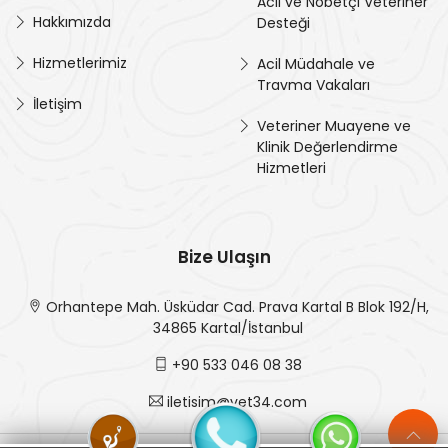
Acil ve Nöbetçi Veteriner
Hakkımızda
Desteği
Hizmetlerimiz
Acil Müdahale ve
Travma Vakaları
İletişim
Veteriner Muayene ve
Klinik Değerlendirme
Hizmetleri
Bize Ulaşın
Orhantepe Mah. Üsküdar Cad. Prava Kartal B Blok 192/H,
34865 Kartal/İstanbul
+90 533 046 08 38
iletisim@vet34.com