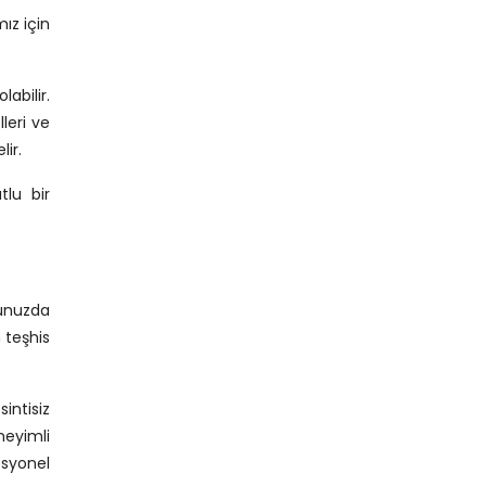
ız için
abilir.
lleri ve
ir.
tlu bir
tunuzda
n teşhis
intisiz
neyimli
esyonel