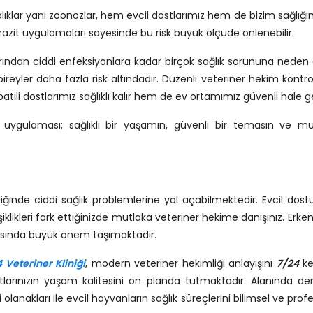
ıklar yani zoonozlar, hem evcil dostlarımız hem de bizim sağlığım
arazit uygulamaları sayesinde bu risk büyük ölçüde önlenebilir.
larından ciddi enfeksiyonlara kadar birçok sağlık sorununa neden ol
 bireyler daha fazla risk altındadır. Düzenli veteriner hekim kontro
li dostlarımız sağlıklı kalır hem de ev ortamımız güvenli hale gel
 uygulaması; sağlıklı bir yaşamın, güvenli bir temasın ve mu
inde ciddi sağlık problemlerine yol açabilmektedir. Evcil dos
ğişiklikleri fark ettiğinizde mutlaka veteriner hekime danışınız. Erke
masında büyük önem taşımaktadır.
 Veteriner Kliniği
, modern veteriner hekimliği anlayışını
7/24
kes
ostlarınızın yaşam kalitesini ön planda tutmaktadır. Alanında de
olanakları ile evcil hayvanların sağlık süreçlerini bilimsel ve prof