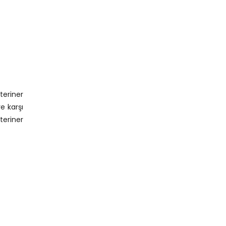
teriner
re karşı
teriner