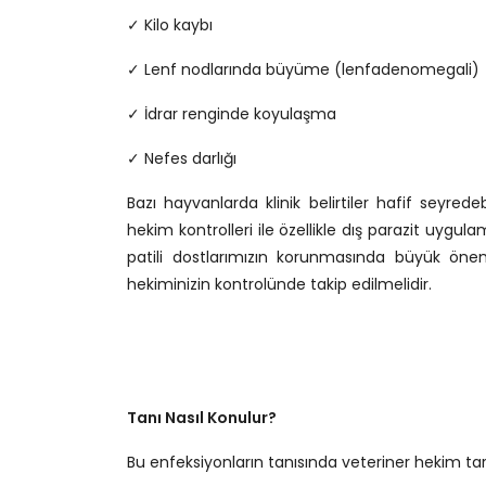
✓ Kilo kaybı
✓ Lenf nodlarında büyüme (lenfadenomegali)
✓ İdrar renginde koyulaşma
✓ Nefes darlığı
Bazı hayvanlarda klinik belirtiler hafif seyred
hekim kontrolleri ile özellikle dış parazit uygula
patili dostlarımızın korunmasında büyük önem
hekiminizin kontrolünde takip edilmelidir.
Tanı Nasıl Konulur?
Bu enfeksiyonların tanısında veteriner hekim ta