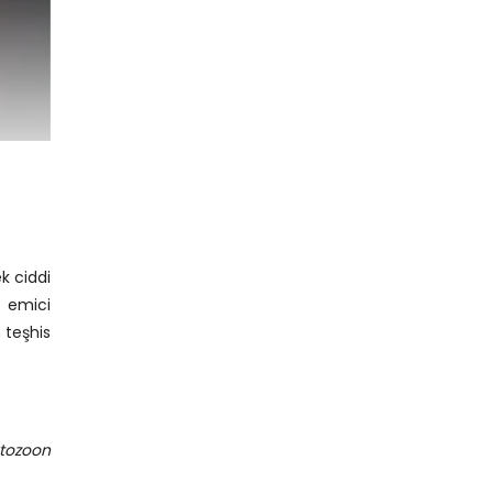
k ciddi
n emici
 teşhis
tozoon