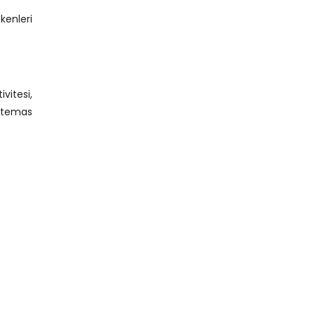
kenleri
vitesi,
a temas