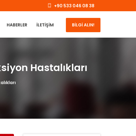
+90 533 046 08 38
HABERLER
İLETIŞIM
BİLGİ ALIN!
siyon Hastalıkları
alıkları