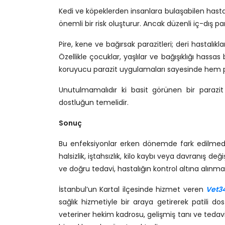
Kedi ve köpeklerden insanlara bulaşabilen hastal
önemli bir risk oluşturur. Ancak düzenli iç-dış p
Pire, kene ve bağırsak parazitleri; deri hastalık
Özellikle çocuklar, yaşlılar ve bağışıklığı hassas
koruyucu parazit uygulamaları sayesinde hem pati
Unutulmamalıdır ki basit görünen bir parazit
dostluğun temelidir.
Sonuç
Bu enfeksiyonlar erken dönemde fark edilmediğ
halsizlik, iştahsızlık, kilo kaybı veya davranış de
ve doğru tedavi, hastalığın kontrol altına alın
İstanbul’un Kartal ilçesinde hizmet veren
Vet34
sağlık hizmetiyle bir araya getirerek patili d
veteriner hekim kadrosu, gelişmiş tanı ve tedavi 