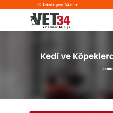
iletisim@vet34.com
Kedi ve Köpeklerd
Anabl