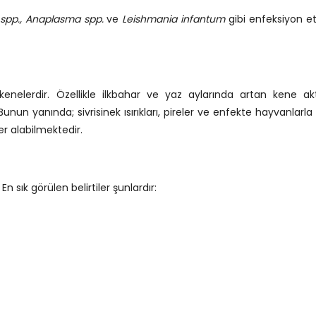
spp., Anaplasma spp.
ve
Leishmania infantum
gibi enfeksiyon et
nelerdir. Özellikle ilkbahar ve yaz aylarında artan kene akti
Bunun yanında; sivrisinek ısırıkları, pireler ve enfekte hayvanlarl
r alabilmektedir.
 En sık görülen belirtiler şunlardır: