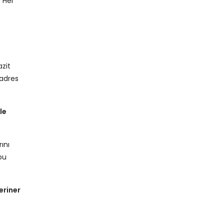
. Her
azit
 adres
le
ını
bu
eriner