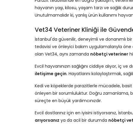
Parazit tedavisinde en doğru yaklaşım, veteriner
hayvanın yaşı, kilosu, yaşam tarzı ve sağlık dur
Unutulmamalıdır ki, yanlış ürün kullanımı hayvan s
Vet34 Veteriner Kliniği ile Güvend
İstanbul'da güvenilir, deneyimli ve donanımlı bir 
tedavisi ve önleyici bakım uygulamalarıyla öne 
olan Vet34, aynı zamanda
nöbetçi veteriner
hi
Evcil hayvanınızın sağlığını ciddiye alıyor, iç ve 
iletişime geçin
. Hayatlarını kolaylaştırmak, sağ
Kedi ve köpeklerde parazitlerle mücadele, basit bir
önleyen bir sorumluluktur. Doğru zamanlama, bili
süreçte en büyük yardımcınızdır.
Evcil dostlarınız için en iyisini istiyorsanız, İstanb
arıyorsanız
ya da acil bir durumda
nöbetçi vet