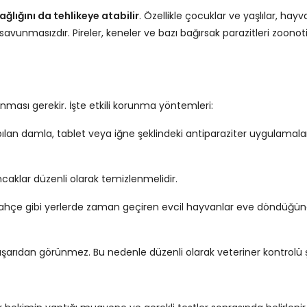
ağlığını da tehlikeye atabilir
. Özellikle çocuklar ve yaşlılar, ha
savunmasızdır. Pireler, keneler ve bazı bağırsak parazitleri zoonot
nması gerekir. İşte etkili korunma yöntemleri:
ılan damla, tablet veya iğne şeklindeki antiparaziter uygulamala
caklar düzenli olarak temizlenmelidir.
ahçe gibi yerlerde zaman geçiren evcil hayvanlar eve döndüğü
 dışarıdan görünmez. Bu nedenle düzenli olarak veteriner kontrolü ş