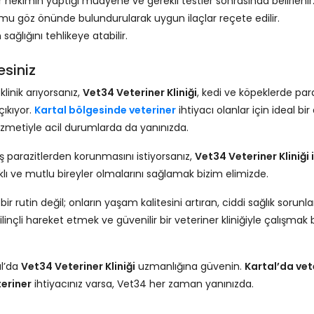
 hekimin yaptığı muayene ve gerekli testler sonrasında belirlenir
umu göz önünde bulundurularak uygun ilaçlar reçete edilir.
ağlığını tehlikeye atabilir.
esiniz
klinik arıyorsanız,
Vet34 Veteriner Kliniği
, kedi ve köpeklerde par
çıkıyor.
Kartal bölgesinde veteriner
ihtiyacı olanlar için ideal bir
zmetiyle acil durumlarda da yanınızda.
dış parazitlerden korunmasını istiyorsanız,
Vet34 Veteriner Kliniği i
lıklı ve mutlu bireyler olmalarını sağlamak bizim elimizde.
 rutin değil; onların yaşam kalitesini artıran, ciddi sağlık sorunlar
nçli hareket etmek ve güvenilir bir veteriner kliniğiyle çalışmak 
ul’da
Vet34 Veteriner Kliniği
uzmanlığına güvenin.
Kartal’da vet
eriner
ihtiyacınız varsa, Vet34 her zaman yanınızda.