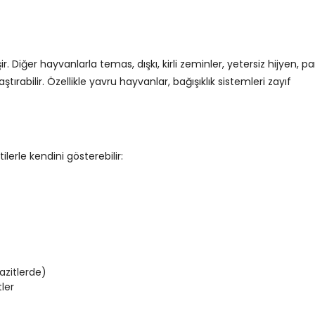
. Diğer hayvanlarla temas, dışkı, kirli zeminler, yetersiz hijyen, par
ştırabilir. Özellikle yavru hayvanlar, bağışıklık sistemleri zayıf
ilerle kendini gösterebilir:
azitlerde)
ler