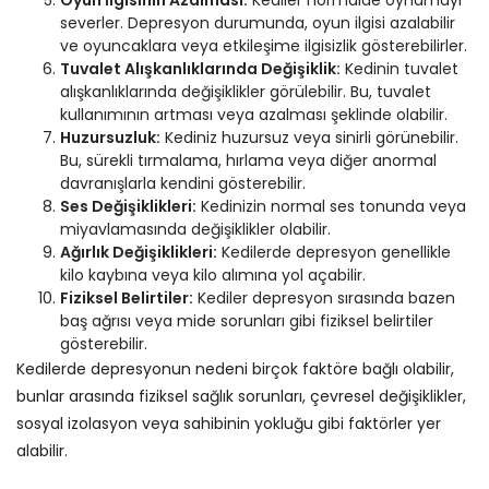
Oyun İlgisinin Azalması:
Kediler normalde oynamayı
severler. Depresyon durumunda, oyun ilgisi azalabilir
ve oyuncaklara veya etkileşime ilgisizlik gösterebilirler.
Tuvalet Alışkanlıklarında Değişiklik:
Kedinin tuvalet
alışkanlıklarında değişiklikler görülebilir. Bu, tuvalet
kullanımının artması veya azalması şeklinde olabilir.
Huzursuzluk:
Kediniz huzursuz veya sinirli görünebilir.
Bu, sürekli tırmalama, hırlama veya diğer anormal
davranışlarla kendini gösterebilir.
Ses Değişiklikleri:
Kedinizin normal ses tonunda veya
miyavlamasında değişiklikler olabilir.
Ağırlık Değişiklikleri:
Kedilerde depresyon genellikle
kilo kaybına veya kilo alımına yol açabilir.
Fiziksel Belirtiler:
Kediler depresyon sırasında bazen
baş ağrısı veya mide sorunları gibi fiziksel belirtiler
gösterebilir.
Kedilerde depresyonun nedeni birçok faktöre bağlı olabilir,
bunlar arasında fiziksel sağlık sorunları, çevresel değişiklikler,
sosyal izolasyon veya sahibinin yokluğu gibi faktörler yer
alabilir.