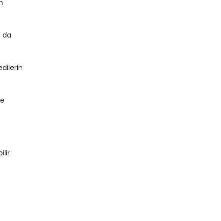
m
a da
dilerin
le
lir