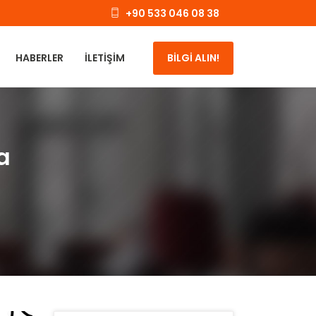
+90 533 046 08 38
HABERLER
İLETIŞIM
BİLGİ ALIN!
a