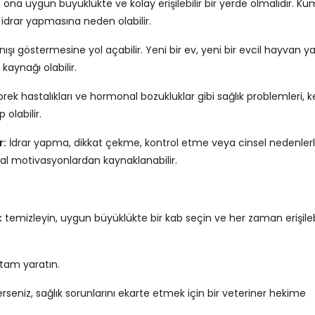
ona uygun büyüklükte ve kolay erişilebilir bir yerde olmalıdır. Ku
 idrar yapmasına neden olabilir.
anışı göstermesine yol açabilir. Yeni bir ev, yeni bir evcil hayvan y
kaynağı olabilir.
brek hastalıkları ve hormonal bozukluklar gibi sağlık problemleri, ke
olabilir.
r:
İdrar yapma, dikkat çekme, kontrol etme veya cinsel nedenler
al motivasyonlardan kaynaklanabilir.
 temizleyin, uygun büyüklükte bir kab seçin ve her zaman erişilebi
rtam yaratın.
rseniz, sağlık sorunlarını ekarte etmek için bir veteriner hekime