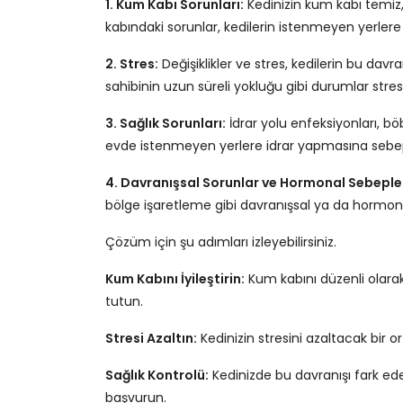
1. Kum Kabı Sorunları:
Kedinizin kum kabı temiz, 
kabındaki sorunlar, kedilerin istenmeyen yerlere
2. Stres:
Değişiklikler ve stres, kedilerin bu davr
sahibinin uzun süreli yokluğu gibi durumlar stres 
3. Sağlık Sorunları:
İdrar yolu enfeksiyonları, bö
evde istenmeyen yerlere idrar yapmasına sebep 
4. Davranışsal Sorunlar ve Hormonal Sebeple
bölge işaretleme gibi davranışsal ya da hormon
Çözüm için şu adımları izleyebilirsiniz.
Kum Kabını İyileştirin:
Kum kabını düzenli olarak
tutun.
Stresi Azaltın:
Kedinizin stresini azaltacak bir o
Sağlık Kontrolü:
Kedinizde bu davranışı fark ede
başvurun.