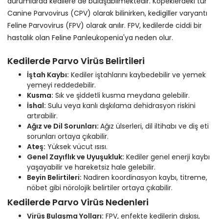
durumlarda kedilere de bulaşabilmektedir. Köpeklerdeki tür
Canine Parvovirus (CPV) olarak bilinirken, kedigiller varyantı
Feline Parvovirus (FPV) olarak anılır. FPV, kedilerde ciddi bir
hastalık olan Feline Panleukopenia'ya neden olur.
Kedilerde Parvo Virüs Belirtileri
İştah Kaybı:
Kediler iştahlarını kaybedebilir ve yemek
yemeyi reddedebilir.
Kusma:
Sık ve şiddetli kusma meydana gelebilir.
İshal:
Sulu veya kanlı dışkılama dehidrasyon riskini
artırabilir.
Ağız ve Dil Sorunları:
Ağız ülserleri, dil iltihabı ve diş eti
sorunları ortaya çıkabilir.
Ateş:
Yüksek vücut ısısı.
Genel Zayıflık ve Uyuşukluk:
Kediler genel enerji kaybı
yaşayabilir ve hareketsiz hale gelebilir.
Beyin Belirtileri:
Nadiren koordinasyon kaybı, titreme,
nöbet gibi nörolojik belirtiler ortaya çıkabilir.
Kedilerde Parvo Virüs Nedenleri
Virüs Bulaşma Yolları:
FPV, enfekte kedilerin dışkısı,