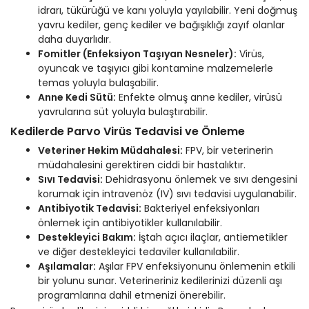
idrarı, tükürüğü ve kanı yoluyla yayılabilir. Yeni doğmuş
yavru kediler, genç kediler ve bağışıklığı zayıf olanlar
daha duyarlıdır.
Fomitler (Enfeksiyon Taşıyan Nesneler):
Virüs,
oyuncak ve taşıyıcı gibi kontamine malzemelerle
temas yoluyla bulaşabilir.
Anne Kedi Sütü:
Enfekte olmuş anne kediler, virüsü
yavrularına süt yoluyla bulaştırabilir.
Kedilerde Parvo Virüs Tedavisi ve Önleme
Veteriner Hekim Müdahalesi:
FPV, bir veterinerin
müdahalesini gerektiren ciddi bir hastalıktır.
Sıvı Tedavisi:
Dehidrasyonu önlemek ve sıvı dengesini
korumak için intravenöz (IV) sıvı tedavisi uygulanabilir.
Antibiyotik Tedavisi:
Bakteriyel enfeksiyonları
önlemek için antibiyotikler kullanılabilir.
Destekleyici Bakım:
İştah açıcı ilaçlar, antiemetikler
ve diğer destekleyici tedaviler kullanılabilir.
Aşılamalar:
Aşılar FPV enfeksiyonunu önlemenin etkili
bir yolunu sunar. Veterineriniz kedilerinizi düzenli aşı
programlarına dahil etmenizi önerebilir.