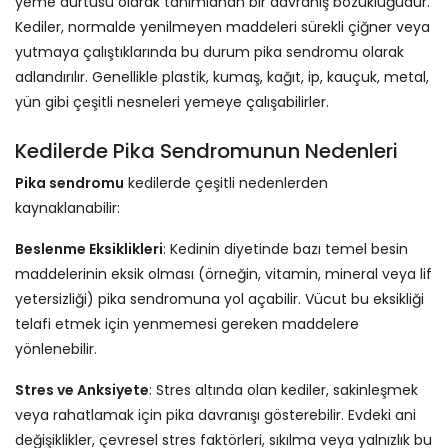
yeme dürtüsü olarak tanımlanan bir davranış bozukluğudur.
Kediler, normalde yenilmeyen maddeleri sürekli çiğner veya
yutmaya çalıştıklarında bu durum pika sendromu olarak
adlandırılır. Genellikle plastik, kumaş, kağıt, ip, kauçuk, metal,
yün gibi çeşitli nesneleri yemeye çalışabilirler.
Kedilerde Pika Sendromunun Nedenleri
Pika sendromu
kedilerde çeşitli nedenlerden
kaynaklanabilir:
Beslenme Eksiklikleri
: Kedinin diyetinde bazı temel besin
maddelerinin eksik olması (örneğin, vitamin, mineral veya lif
yetersizliği) pika sendromuna yol açabilir. Vücut bu eksikliği
telafi etmek için yenmemesi gereken maddelere
yönlenebilir.
Stres ve Anksiyete
: Stres altında olan kediler, sakinleşmek
veya rahatlamak için pika davranışı gösterebilir. Evdeki ani
değişiklikler, çevresel stres faktörleri, sıkılma veya yalnızlık bu