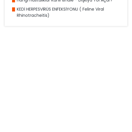
Hangi Hastalıklar Kanlı İshale - Dışkıya Yol Açar?
KEDİ HERPESVİRÜS ENFEKSİYONU ( Feline Viral
Rhinotracheitis)