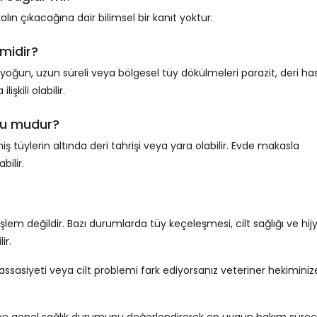
lın çıkacağına dair bilimsel bir kanıt yoktur.
 midir?
oğun, uzun süreli veya bölgesel tüy dökülmeleri parazit, deri hast
şkili olabilir.
ru mudur?
ş tüylerin altında deri tahrişi veya yara olabilir. Evde makasla
ilir.
işlem değildir. Bazı durumlarda tüy keçeleşmesi, cilt sağlığı ve hij
ir.
assasiyeti veya cilt problemi fark ediyorsanız veteriner hekiminiz