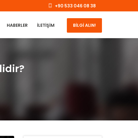
+90 533 046 08 38
HABERLER
İLETIŞIM
BİLGİ ALIN!
idir?