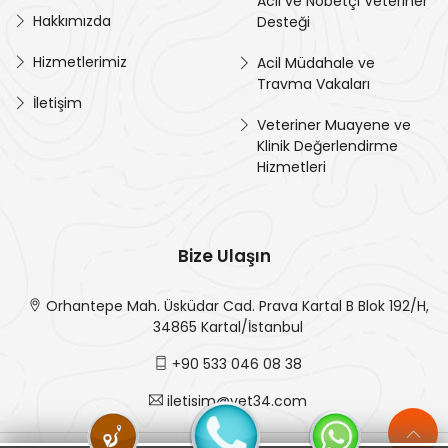
Acil ve Nöbetçi Veteriner
Hakkımızda
Desteği
Hizmetlerimiz
Acil Müdahale ve
Travma Vakaları
İletişim
Veteriner Muayene ve
Klinik Değerlendirme
Hizmetleri
Bize Ulaşın
Orhantepe Mah. Üsküdar Cad. Prava Kartal B Blok 192/H,
34865 Kartal/İstanbul
+90 533 046 08 38
iletisim@vet34.com