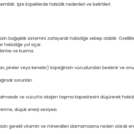
lidir. İşte köpeklerde halsizlik nedenleri ve belirtileri:
in bağışıklık sistemini zorlayarak halsizliğe sebep olabilir. Özellikl
r halsizliğe yol açar.
akıntısı ve kusma.
tları, pireler veya keneler) köpeğinizin vücudundan beslenir ve onu
ağırsak sorunları.
almasıdır ve vücutta oksijen taşıma kapasitesini düşürerek halsizl
p verme, düşük enerji seviyesi.
zin gerekli vitamin ve mineralleri alamamasına neden olarak ene