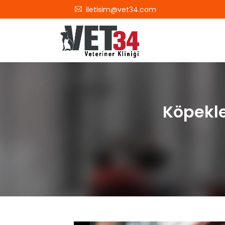
iletisim@vet34.com
Köpekler