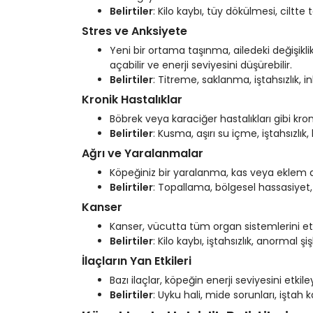
Belirtiler
: Kilo kaybı, tüy dökülmesi, ciltte ta
Stres ve Anksiyete
Yeni bir ortama taşınma, ailedeki değişikli
açabilir ve enerji seviyesini düşürebilir.
Belirtiler
: Titreme, saklanma, iştahsızlık, i
Kronik Hastalıklar
Böbrek veya karaciğer hastalıkları gibi kronik
Belirtiler
: Kusma, aşırı su içme, iştahsızlık, 
Ağrı ve Yaralanmalar
Köpeğiniz bir yaralanma, kas veya eklem ağ
Belirtiler
: Topallama, bölgesel hassasiye
Kanser
Kanser, vücutta tüm organ sistemlerini etki
Belirtiler
: Kilo kaybı, iştahsızlık, anormal ş
İlaçların Yan Etkileri
Bazı ilaçlar, köpeğin enerji seviyesini etkile
Belirtiler
: Uyku hali, mide sorunları, iştah k