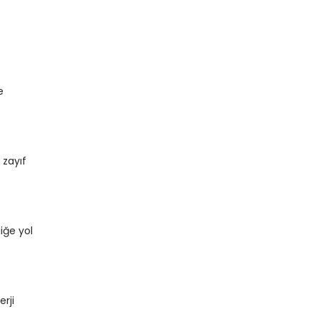
e
 zayıf
iğe yol
rji