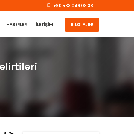
+90 533 046 08 38
HABERLER
İLETIŞIM
BİLGİ ALIN!
lirtileri