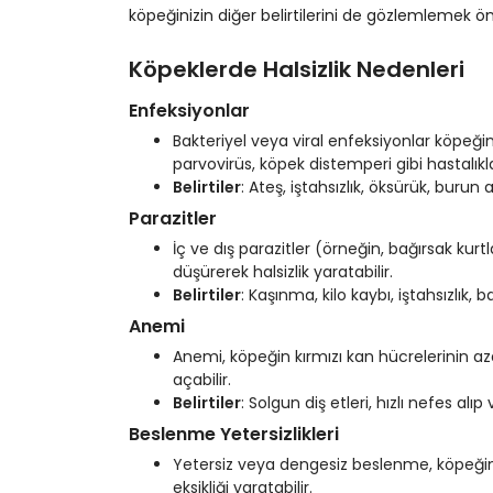
köpeğinizin diğer belirtilerini de gözlemlemek önem
Köpeklerde Halsizlik Nedenleri
Enfeksiyonlar
Bakteriyel veya viral enfeksiyonlar köpeğiniz
parvovirüs, köpek distemperi gibi hastalıkla
Belirtiler
: Ateş, iştahsızlık, öksürük, burun 
Parazitler
İç ve dış parazitler (örneğin, bağırsak kur
düşürerek halsizlik yaratabilir.
Belirtiler
: Kaşınma, kilo kaybı, iştahsızlık, b
Anemi
Anemi, köpeğin kırmızı kan hücrelerinin az
açabilir.
Belirtiler
: Solgun diş etleri, hızlı nefes alı
Beslenme Yetersizlikleri
Yetersiz veya dengesiz beslenme, köpeğini
eksikliği yaratabilir.