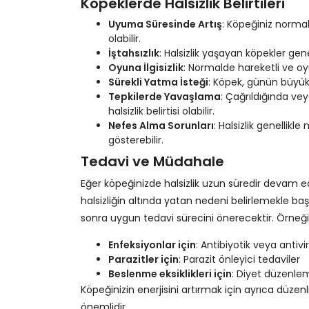
Köpeklerde Halsizlik Belirtileri
Uyuma Süresinde Artış
: Köpeğiniz normal
olabilir.
İştahsızlık
: Halsizlik yaşayan köpekler gene
Oyuna İlgisizlik
: Normalde hareketli ve oy
Sürekli Yatma İsteği
: Köpek, günün büyük k
Tepkilerde Yavaşlama
: Çağrıldığında vey
halsizlik belirtisi olabilir.
Nefes Alma Sorunları
: Halsizlik genellik
gösterebilir.
Tedavi ve Müdahale
Eğer köpeğinizde halsizlik uzun süredir devam e
halsizliğin altında yatan nedeni belirlemekle ba
sonra uygun tedavi sürecini önerecektir. Örneği
Enfeksiyonlar için
: Antibiyotik veya antivi
Parazitler için
: Parazit önleyici tedaviler
Beslenme eksiklikleri için
: Diyet düzenlem
Köpeğinizin enerjisini artırmak için ayrıca düze
önemlidir.