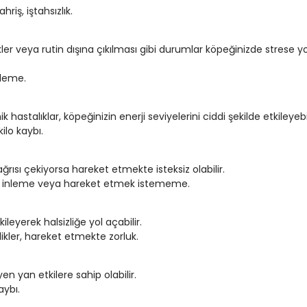
hriş, iştahsızlık.
kler veya rutin dışına çıkılması gibi durumlar köpeğinizde strese yo
nleme.
 hastalıklar, köpeğinizin enerji seviyelerini ciddi şekilde etkileyebil
kilo kaybı.
rısı çekiyorsa hareket etmekte isteksiz olabilir.
t, inleme veya hareket etmek istememe.
leyerek halsizliğe yol açabilir.
işlikler, hareket etmekte zorluk.
yen yan etkilere sahip olabilir.
aybı.