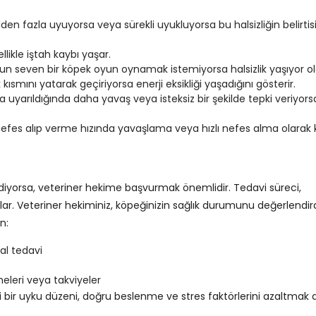
den fazla uyuyorsa veya sürekli uyukluyorsa bu halsizliğin belirtis
llikle iştah kaybı yaşar.
un seven bir köpek oyun oynamak istemiyorsa halsizlik yaşıyor olab
ısmını yatarak geçiriyorsa enerji eksikliği yaşadığını gösterir.
a uyarıldığında daha yavaş veya isteksiz bir şekilde tepki veriyors
le nefes alıp verme hızında yavaşlama veya hızlı nefes alma olarak 
diyorsa, veteriner hekime başvurmak önemlidir. Tedavi süreci,
şlar. Veteriner hekiminiz, köpeğinizin sağlık durumunu değerlendir
n:
ral tedavi
eleri veya takviyeler
nli bir uyku düzeni, doğru beslenme ve stres faktörlerini azaltmak 