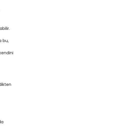
i
ilir.
a bu,
kendini
dikten
da