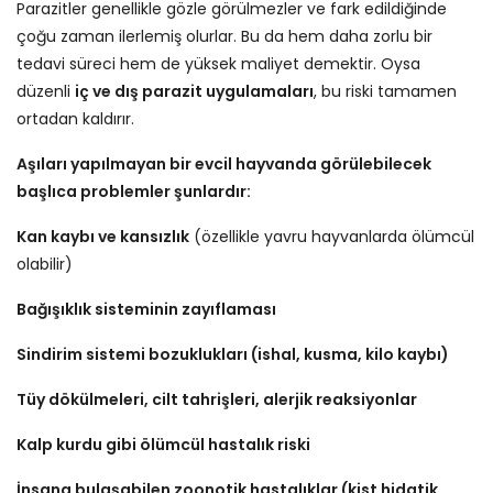
Parazitler genellikle gözle görülmezler ve fark edildiğinde
çoğu zaman ilerlemiş olurlar. Bu da hem daha zorlu bir
tedavi süreci hem de yüksek maliyet demektir. Oysa
düzenli
iç ve dış parazit uygulamaları
, bu riski tamamen
ortadan kaldırır.
Aşıları yapılmayan bir evcil hayvanda görülebilecek
başlıca problemler şunlardır:
Kan kaybı ve kansızlık
(özellikle yavru hayvanlarda ölümcül
olabilir)
Bağışıklık sisteminin zayıflaması
Sindirim sistemi bozuklukları (ishal, kusma, kilo kaybı)
Tüy dökülmeleri, cilt tahrişleri, alerjik reaksiyonlar
Kalp kurdu gibi ölümcül hastalık riski
İnsana bulaşabilen zoonotik hastalıklar (kist hidatik,