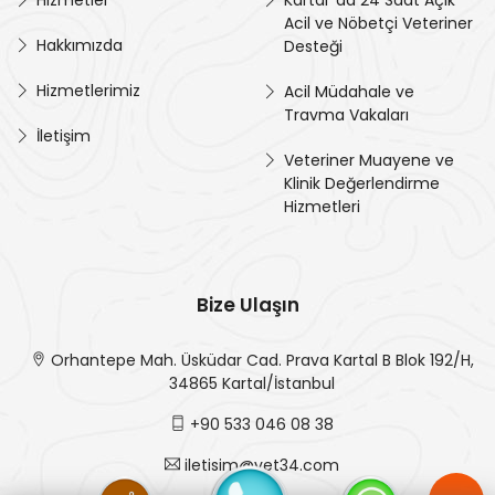
Hizmetler
Kartal' da 24 Saat Açık
Acil ve Nöbetçi Veteriner
Hakkımızda
Desteği
Hizmetlerimiz
Acil Müdahale ve
Travma Vakaları
İletişim
Veteriner Muayene ve
Klinik Değerlendirme
Hizmetleri
Bize Ulaşın
Orhantepe Mah. Üsküdar Cad. Prava Kartal B Blok 192/H,
34865 Kartal/İstanbul
+90 533 046 08 38
iletisim@vet34.com