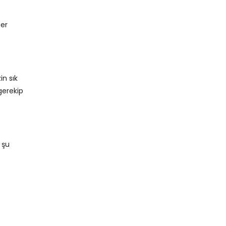
ner
in sık
gerekip
 şu