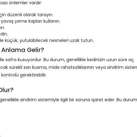
bazı önlemler vardır:
in düzenli olarak tarayın.
 yavaş yeme kapları kullanın.
ın.
din.
e küçük, yutulabilecek nesneleri uzak tutun.
 Anlama Gelir?
lle safra kusuyordur. Bu durum, genellikle kedinizin uzun süre aç
k sürekli sarı kusma, mide rahatsızlıklarının veya sindirim siste
r kontrolü gerektirebilir.
Olur?
enellikle sindirim sistemiyle ilgili bir soruna işaret eder. Bu duru