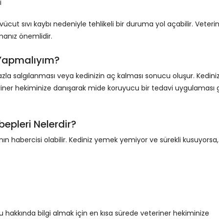
i
ut sıvı kaybı nedeniyle tehlikeli bir duruma yol açabilir. Veteri
manız önemlidir.
 Yapmalıyım?
zla salgılanması veya kedinizin aç kalması sonucu oluşur. Kediniz
riner hekiminize danışarak mide koruyucu bir tedavi uygulaması 
bepleri Nelerdir?
arının habercisi olabilir. Kediniz yemek yemiyor ve sürekli kusuyorsa,
u hakkında bilgi almak için en kısa sürede veteriner hekiminize