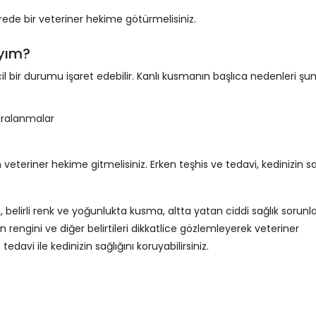
 sürede bir veteriner hekime götürmelisiniz.
ıyım?
 bir durumu işaret edebilir. Kanlı kusmanın başlıca nedenleri şunl
aralanmalar
eteriner hekime gitmelisiniz. Erken teşhis ve tedavi, kedinizin sa
belirli renk ve yoğunlukta kusma, altta yatan ciddi sağlık sorunla
un rengini ve diğer belirtileri dikkatlice gözlemleyerek veteriner
davi ile kedinizin sağlığını koruyabilirsiniz.