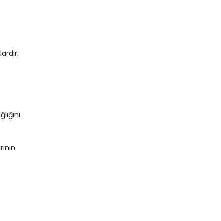
ardır:
ğlığını
rının