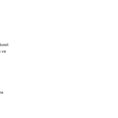
basit
a ve
r
ze