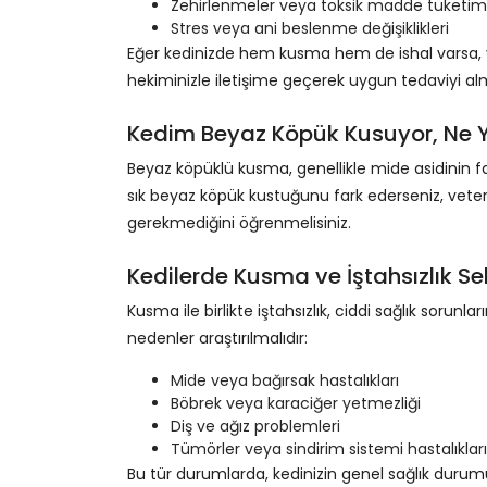
Zehirlenmeler veya toksik madde tüketim
Stres veya ani beslenme değişiklikleri
Eğer kedinizde hem kusma hem de ishal varsa, vüc
hekiminizle iletişime geçerek uygun tedaviyi al
Kedim Beyaz Köpük Kusuyor, Ne
Beyaz köpüklü kusma, genellikle mide asidinin fa
sık beyaz köpük kustuğunu fark ederseniz, vete
gerekmediğini öğrenmelisiniz.
Kedilerde Kusma ve İştahsızlık Se
Kusma ile birlikte iştahsızlık, ciddi sağlık sorunl
nedenler araştırılmalıdır:
Mide veya bağırsak hastalıkları
Böbrek veya karaciğer yetmezliği
Diş ve ağız problemleri
Tümörler veya sindirim sistemi hastalıkları
Bu tür durumlarda, kedinizin genel sağlık durum