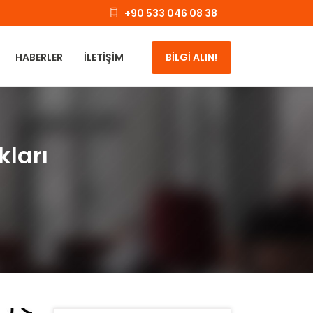
+90 533 046 08 38
HABERLER
İLETIŞIM
BİLGİ ALIN!
kları