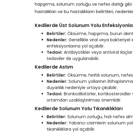
hapşırma, solunum zorluğu ve nefes darlığı gibi 
hastalıkları ve bu hastalıkların belirtileri, neden
Kedilerde Üst Solunum Yolu Enfeksiyonla
Belirtiler:
Öksürme, hapşırma, burun akıntısı, 
Nedenler:
Genellikle viral veya bakteriyel
enfeksiyonlarına yol açabilir.
Tedavi:
Antibiyotikler veya antiviral ilaçl
tedaviler de uygulanabilir.
Kedilerde Astım
Belirtiler:
Öksürme, hırıltılı solunum, nefes d
Nedenler:
Solunum yollarının iltihaplanması
duyarlılık nedeniyle ortaya çıkabilir.
Tedavi:
Bronkodilatörler, kortikosteroidler v
ortamdan uzaklaştırılması önemlidir.
Kedilerde Solunum Yolu Tıkanıklıkları
Belirtiler:
Solunum zorluğu, hızlı nefes alma
Nedenler:
Yabancı cisimlerin solunum yol
tıkanıklıklara yol açabilir.