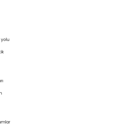
 yolu
ik
rı
in
umlar