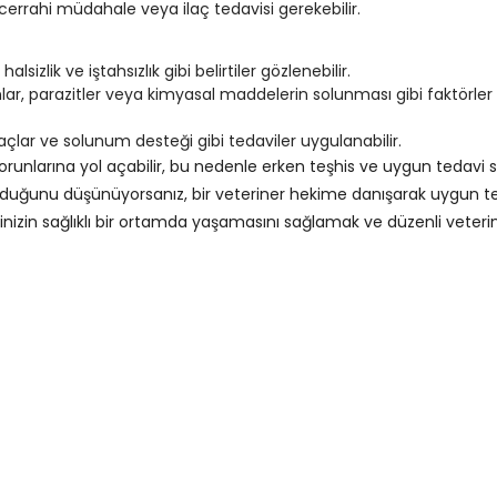
cerrahi müdahale veya ilaç tedavisi gerekebilir.
sizlik ve iştahsızlık gibi belirtiler gözlenebilir.
lar, parazitler veya kimyasal maddelerin solunması gibi faktörler
açlar ve solunum desteği gibi tedaviler uygulanabilir.
sorunlarına yol açabilir, bu nedenle erken teşhis ve uygun tedavi 
olduğunu düşünüyorsanız, bir veteriner hekime danışarak uygun t
erinizin sağlıklı bir ortamda yaşamasını sağlamak ve düzenli veteri