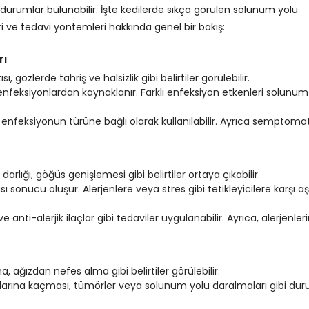
durumlar bulunabilir. İşte kedilerde sıkça görülen solunum yolu
leri ve tedavi yöntemleri hakkında genel bir bakış:
rı
gözlerde tahriş ve halsizlik gibi belirtiler görülebilir.
 enfeksiyonlardan kaynaklanır. Farklı enfeksiyon etkenleri solunum
ar enfeksiyonun türüne bağlı olarak kullanılabilir. Ayrıca semptomat
arlığı, göğüs genişlemesi gibi belirtiler ortaya çıkabilir.
 sonucu oluşur. Alerjenlere veya stres gibi tetikleyicilere karşı aşı
e anti-alerjik ilaçlar gibi tedaviler uygulanabilir. Ayrıca, alerjenler
, ağızdan nefes alma gibi belirtiler görülebilir.
larına kaçması, tümörler veya solunum yolu daralmaları gibi dur