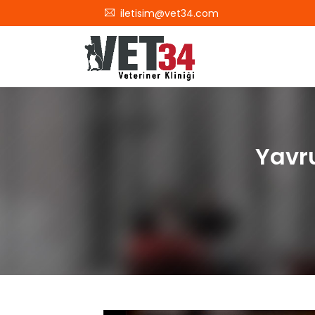
iletisim@vet34.com
Yavru