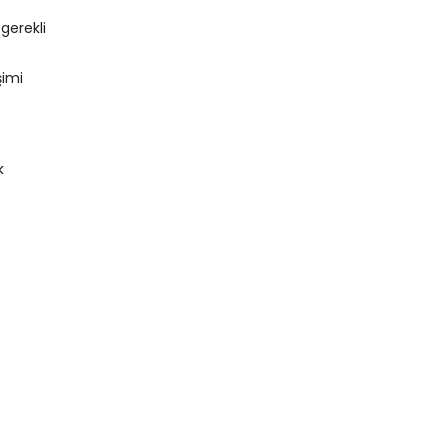
gerekli
şimi
k